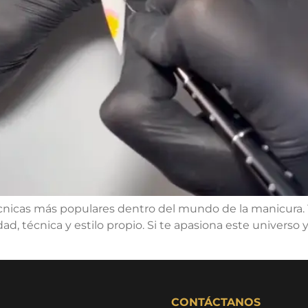
técnicas más populares dentro del mundo de la manicura. Y
ad, técnica y estilo propio. Si te apasiona este universo
CONTÁCTANOS