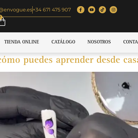
o@envogue.es
+34 671 475 907
0
TIENDA ONLINE
CATÁLOGO
NOSOTROS
CONTA
y cómo puedes aprender desde cas