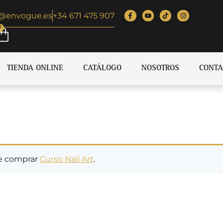
o@envogue.es
+34 671 475 907
0
TIENDA ONLINE
CATÁLOGO
NOSOTROS
CONTA
ue comprar
Curso Nail Art
.