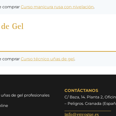
ue comprar
Curso manicura rusa con nivelación
.
 de Gel
ue comprar
Curso técnico uñas de gel
.
CONTÁCTANOS
 uñas de gel profesionales
C/ Baza, 14. Planta 2, Oficin
– Peligros. Granada (Españ
line
info@envogue.es