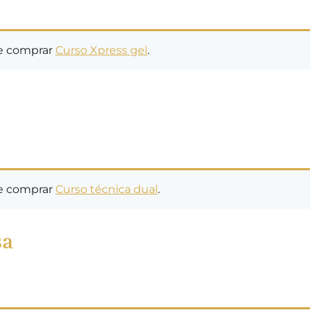
ue comprar
Curso Xpress gel
.
ue comprar
Curso técnica dual
.
sa