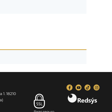
a 1. 18210
a)
Pago seguro