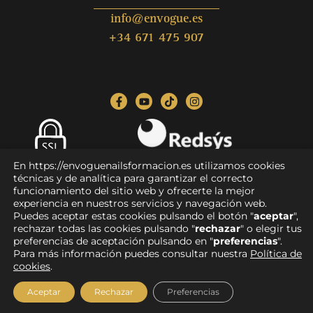
info@envogue.es
+34 671 475 907
En https://envoguenailsformacion.es utilizamos cookies
Pago seguro
técnicas y de analítica para garantizar el correcto
funcionamiento del sitio web y ofrecerte la mejor
experiencia en nuestros servicios y navegación web.
Puedes aceptar estas cookies pulsando el botón "
aceptar
",
rechazar todas las cookies pulsando "
rechazar
" o elegir tus
Aviso legal
|
Política de privacidad
|
Condiciones de compra
|
preferencias de aceptación pulsando en "
preferencias
".
Devoluciones y reembolsos
|
Política de cookies
|
Para más información puedes consultar nuestra
Política de
Accesibilidad
cookies
.
Diseño:
Witcreativo
Aceptar
Rechazar
Preferencias