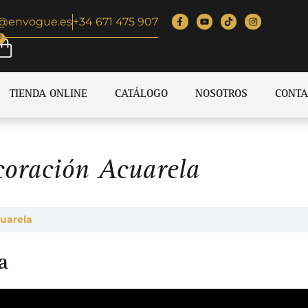
o@envogue.es
+34 671 475 907
0
TIENDA ONLINE
CATÁLOGO
NOSOTROS
CONTA
coración Acuarela
cuarela
a