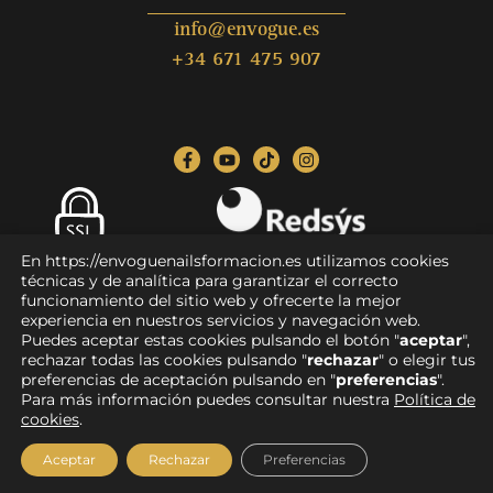
info@envogue.es
+34 671 475 907
En https://envoguenailsformacion.es utilizamos cookies
Pago seguro
técnicas y de analítica para garantizar el correcto
funcionamiento del sitio web y ofrecerte la mejor
experiencia en nuestros servicios y navegación web.
Puedes aceptar estas cookies pulsando el botón "
aceptar
",
rechazar todas las cookies pulsando "
rechazar
" o elegir tus
Aviso legal
|
Política de privacidad
|
Condiciones de compra
|
preferencias de aceptación pulsando en "
preferencias
".
Devoluciones y reembolsos
|
Política de cookies
|
Para más información puedes consultar nuestra
Política de
Accesibilidad
cookies
.
Diseño:
Witcreativo
Aceptar
Rechazar
Preferencias