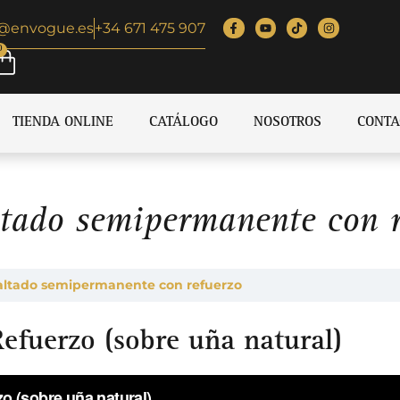
o@envogue.es
+34 671 475 907
0
TIENDA ONLINE
CATÁLOGO
NOSOTROS
CONTA
ltado semipermanente con r
maltado semipermanente con refuerzo
efuerzo (sobre uña natural)