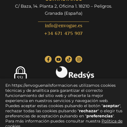
C/ Baza, 14. Planta 2, Oficina 1. 18210 – Peligros.
Granada (España)
info@envogue.es
+34 671 475 907
En https://envoguenailsformacion.es utilizamos cookies
Pago seguro
técnicas y de analítica para garantizar el correcto
funcionamiento del sitio web y ofrecerte la mejor
experiencia en nuestros servicios y navegación web.
Puedes aceptar estas cookies pulsando el botón "
aceptar
",
rechazar todas las cookies pulsando "
rechazar
" o elegir tus
Aviso legal
|
Política de privacidad
|
Condiciones de compra
|
preferencias de aceptación pulsando en "
preferencias
".
Devoluciones y reembolsos
|
Política de cookies
|
Para más información puedes consultar nuestra
Política de
Accesibilidad
cookies
.