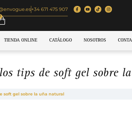
o@envogue.es
+34 671 475 907
0
TIENDA ONLINE
CATÁLOGO
NOSOTROS
CONTA
os tips de soft gel sobre l
de soft gel sobre la uña natural