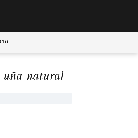
CTO
a uña natural