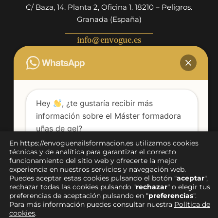
C/ Baza, 14. Planta 2, Oficina 1. 18210 – Peligros.
Granada (España)
info@envogue.es
+34 671 475 907
Hey
, ¿te gustaría recibir más
información sobre el Máster formadora
uñas de gel?
En https://envoguenailsformacion.es utilizamos cookies
Pago seguro
técnicas y de analítica para garantizar el correcto
Envíanos un mensaje!
funcionamiento del sitio web y ofrecerte la mejor
experiencia en nuestros servicios y navegación web.
Puedes aceptar estas cookies pulsando el botón "
aceptar
",
Estoy de acuerdo en que se pongan en contacto
rechazar todas las cookies pulsando "
rechazar
" o elegir tus
Aviso legal
|
Política de privacidad
|
Condiciones de compra
|
conmigo a través de WhatsApp.
preferencias de aceptación pulsando en "
preferencias
".
Devoluciones y reembolsos
|
Política de cookies
|
Para más información puedes consultar nuestra
Política de
Accesibilidad
cookies
.